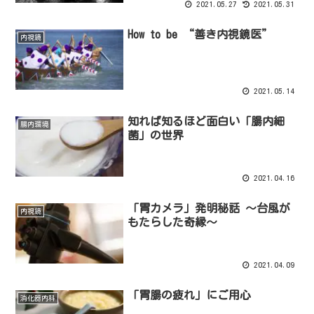
2021.05.27
2021.05.31
How to be “善き内視鏡医”
内視鏡
2021.05.14
知れば知るほど面白い「腸内細
腸内環境
菌」の世界
2021.04.16
「胃カメラ」発明秘話 ～台風が
内視鏡
もたらした奇縁～
2021.04.09
「胃腸の疲れ」にご用心
消化器内科