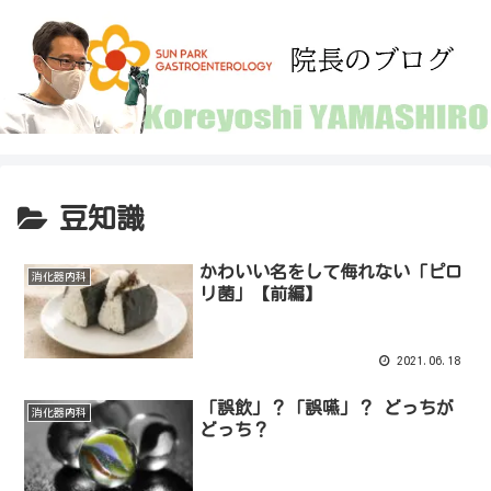
豆知識
かわいい名をして侮れない「ピロ
消化器内科
リ菌」【前編】
2021.06.18
「誤飲」？「誤嚥」？ どっちが
消化器内科
どっち？