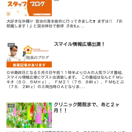
大好きな沖縄🩷 宮古の海を眺めに行ってきました❣️ まずは‼️ 『お
邪魔します！』と宮古神社で参拝 さあ❗️Le...
スマイル情報広場出演！
日記
ＧＷ最終日となる５月６日午前１１時半よりＯＡの人気ラジオ番組、
スマイル情報広場にゲスト出演致します。 この番組はなんとＦＭレ
キオ（８０．６ＭＨｚ）、 ＦＭ２１（７６．８MHｚ）、ＦＭもとぶ
（７８．２MHｚ）の３局当時ＯＡとなりま...
クリニック開院まで、あと２ヶ
日記
月！！