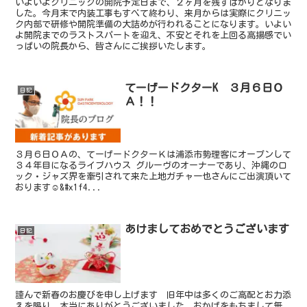
いよいよクリニックの開院予定日まで、２ヶ月を残すばかりとなりま
した。今月末で内装工事もすべて終わり、来月からは実際にクリニッ
ク内部で研修や開院準備の大詰めが行われることになります。いよい
よ開院までのラストスパートを迎え、不安とそれを上回る高揚感でい
っぱいの院長から、皆さんにご挨拶いたします。
てーげードクターK ３月６日Ｏ
日記
Ａ！！
３月６日ＯＡの、てーげードクターＫは浦添市勢理客にオープンして
３４年目になるライブハウス グルーヴのオーナーであり、沖縄のロ
ック・ジャズ界を牽引されて来た上地ガチャ一也さんにご出演頂いて
おります☺️&#x1f4...
あけましておめでとうございます
日記
謹んで新春のお慶びを申し上げます 旧年中は多くのご高配とお力添
えを賜り、本当にありがとうございました。おかげをもちまして無