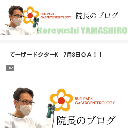
てーげードクターK 7月3日ＯＡ！！
日記