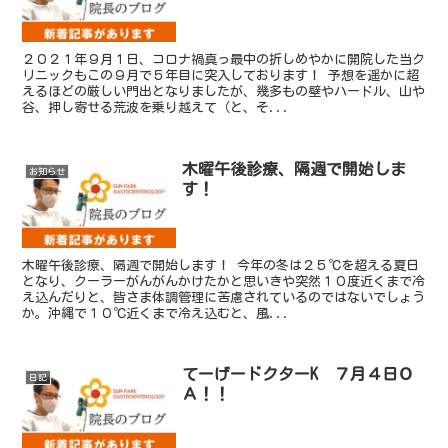
２０２１年９月１日、コロナ禍真っ最中の折しめやかに開院した当ク
リニックもこの９月で５年目に突入しております！ 予想を遥かに超
えるほどの厳しい門出となりましたが、幾多もの壁やハードル、山や
谷、押し寄せる荒波を乗り越えて（と、そ...
木曜午後診療、隔週で開始しま
お知らせ
す！
木曜午後診療、隔週で開始します！ 今年の冬は２５℃を超える夏日
となり、クーラーがんがんかけたかと思いきや突然１０度近くまで冷
え込んだりと、皆さま体調管理に苦慮されているのではないでしょう
か。沖縄で１０℃近くまで冷え込むと、風...
てーげードクターK ７月４日Ｏ
日記
Ａ！！