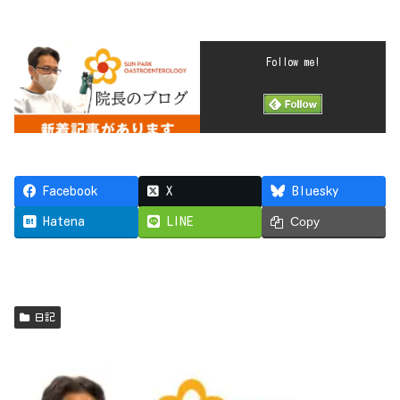
Follow me!
Facebook
X
Bluesky
Hatena
LINE
Copy
日記