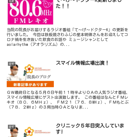
て～げ～ドクターK更新しまし
日記
た！！
当院の院長がお届けするラジオ番組「て～げ～ドクターK」の更新を
行いました。 今回は鉄板焼さわふじの星本明徳さんをお迎えしてコ
ロナ禍を生き抜いた飲食のお話や ミュージシャンとして
aolarhythm（アオラリズム）の...
スマイル情報広場出演！
日記
ＧＷ最終日となる５月６日午前１１時半よりＯＡの人気ラジオ番組、
スマイル情報広場にゲスト出演致します。 この番組はなんとＦＭレ
キオ（８０．６ＭＨｚ）、 ＦＭ２１（７６．８MHｚ）、ＦＭもとぶ
（７８．２MHｚ）の３局当時ＯＡとなりま...
クリニック５年目突入していま
日記
す!