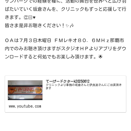
サンパークでの経験を糧に、活動の舞台を世界へと広げ羽
ばたいていく坂倉さんを、クリニックもずっと応援して行
きます。👏🏻♥️
皆さま是非お聴きください！✨🎶
ＯＡは７月３日木曜日 ＦＭレキオ８０．６ＭＨｚ那覇市
内でのみお聴き頂けますがスタジオＨＰよりアプリをダウ
ンロードすると何処でもお楽しみ頂けます。🌟
てーげードクターk20250612
クリニックより事務の坂倉さんと伊良波さんにご出演頂き
ます
www.youtube.com