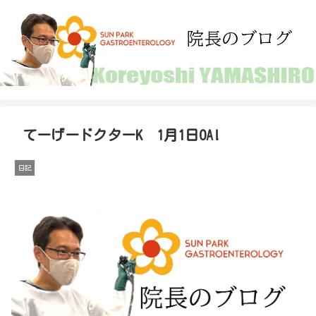
てーげードクターK 1月1日OA!
日記