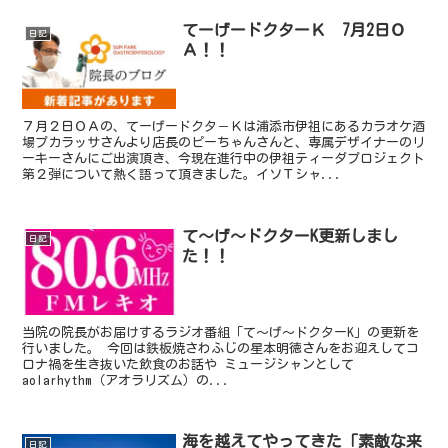
てーげードクターＫ 7月2日Ｏ
日記
Ａ！！
７月２日ＯＡの、てーげードクタ－Ｋは浦添市伊祖にあるカラオケ酒
場プカラッサさんより店長のピーちゃんさんと、専属デザイナーのリ
ーキーさんにご出演頂き、今現在進行中の伊祖ティーダプロジェクト
第２弾について熱く語って頂きました。イソＴシャ...
て～げ～ドクターK更新しまし
日記
た！！
当院の院長がお届けするラジオ番組「て～げ～ドクターK」の更新を
行いました。 今回は鉄板焼さわふじの星本明徳さんをお迎えしてコ
ロナ禍を生き抜いた飲食のお話や ミュージシャンとして
aolarhythm（アオラリズム）の...
海を越えてやってきた「素敵な来
日記