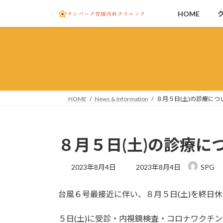
コ
ナ
HOME
ン
ビ
テ
ゲ
ン
ー
ツ
シ
へ
ョ
ス
ン
キ
に
HOME
News & Information
８月５日(土)の診療につ
ッ
移
プ
動
８月５日(土)の診療に
最
2023年8月4日
2023年8月4日
SPG
終
更
台風６号最接近に伴い、８月５日(土)を終日
新
日
時
５日(土)に受診・内視鏡検査・コロナワクチ