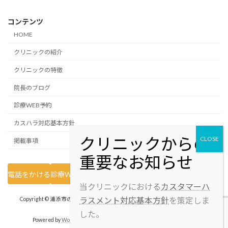
コンテンツ
HOME
クリニックの紹介
クリニックの特徴
院長のブログ
診療WEB予約
カスハラ対応基本方針
掲載事項
電話をかける
診療WEB予約
当クリニックにおける
カスタマーハ
ラスメント対応基本方針
を策定しま
Copyright © 浦添市の内視鏡専門｜サンパーク胃腸内科クリニック All Rights
Reserved.
した。
Powered by
WordPress
&
Lightning Theme
by Vektor,Inc. technology.