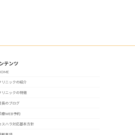
ンテンツ
HOME
クリニックの紹介
クリニックの特徴
院長のブログ
診療WEB予約
カスハラ対応基本方針
掲載事項